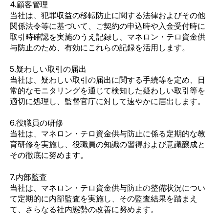
4.顧客管理
当社は、犯罪収益の移転防止に関する法律およびその他
関係法令等に基づいて、ご契約の申込時や入金受付時に
取引時確認を実施のうえ記録し、マネロン・テロ資金供
与防止のため、有効にこれらの記録を活用します。
5.疑わしい取引の届出
当社は、疑わしい取引の届出に関する手続等を定め、日
常的なモニタリングを通じて検知した疑わしい取引等を
適切に処理し、監督官庁に対して速やかに届出します。
6.役職員の研修
当社は、マネロン・テロ資金供与防止に係る定期的な教
育研修を実施し、役職員の知識の習得および意識醸成と
その徹底に努めます。
7.内部監査
当社は、マネロン・テロ資金供与防止の整備状況につい
て定期的に内部監査を実施し、その監査結果を踏まえ
て、さらなる社内態勢の改善に努めます。