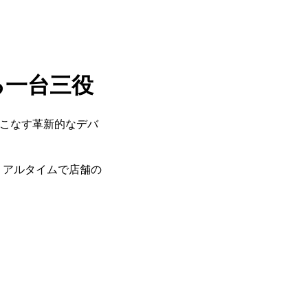
る一台三役
3役をこなす革新的なデバ
リアルタイムで店舗の