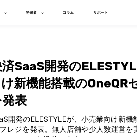
開発者
コラム
サポート
済SaaS開発のELESTYL
け新機能搭載のOneQR
を発表
aS開発のELESTYLEが、小売業向け新機
セルフレジを発表。無人店舗や少人数運営を