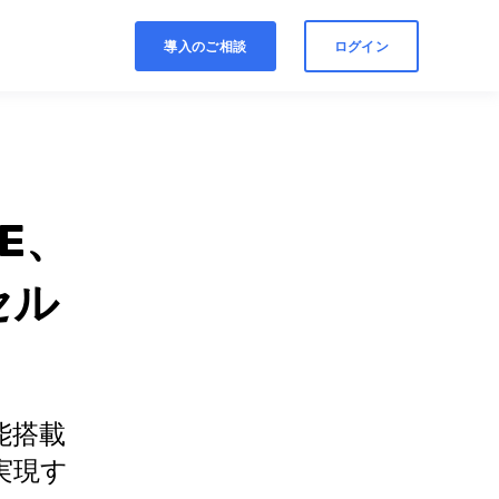
導入の​ご相談
ログイン
E、
セル
能搭載
実現す