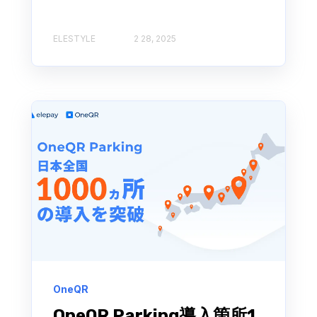
ELESTYLE
2 28, 2025
OneQR
OneQR Parking導入箇所1